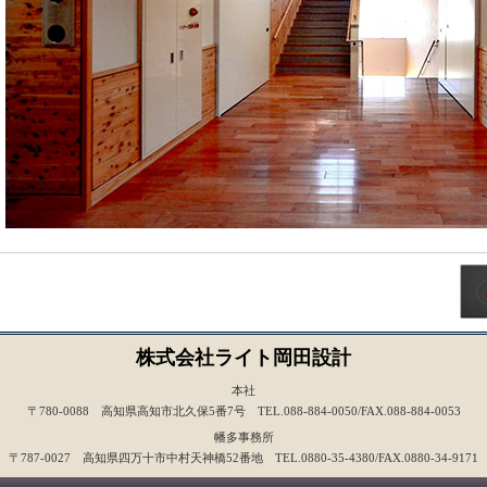
株式会社ライト岡田設計
本社
〒780-0088 高知県高知市北久保5番7号 TEL.088-884-0050/FAX.088-884-0053
幡多事務所
〒787-0027 高知県四万十市中村天神橋52番地 TEL.0880-35-4380/FAX.0880-34-9171